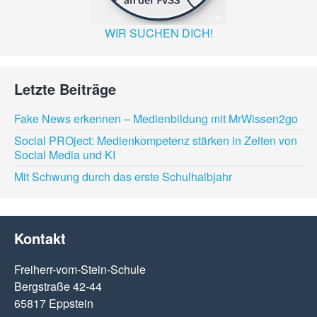
WIR SUCHEN DICH!
Letzte Beiträge
Fake News erkennen – Medienbildung mit MrWissen2go
Social PROject: Medienkompetenz stärken in Zeiten von
Social Media und KI
Mit Schwung durch das erste Schulhalbjahr
Kontakt
Freiherr-vom-Stein-Schule
Bergstraße 42-44
65817 Eppstein