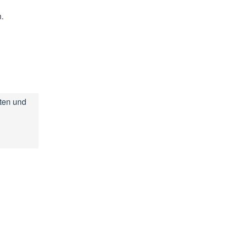
.
lten und