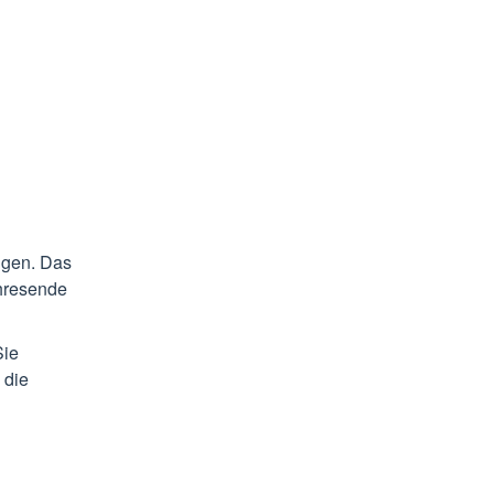
igen. Das
ahresende
Sie
 die