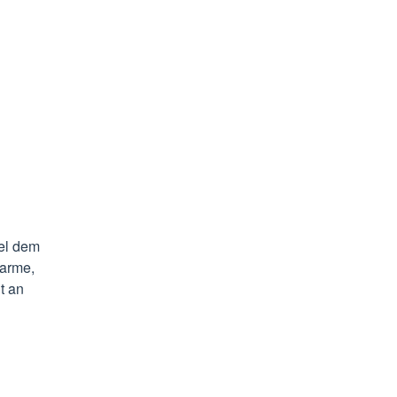
el dem
warme,
t an