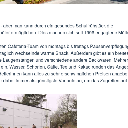
n - aber man kann durch ein gesundes Schulfrühstück die
chüler ermöglichen. Dies machen sich seit 1996 engagierte Mütt
ten Cafeteria-Team von montags bis freitags Pausenverpflegun
r täglich wechselnde warme Snack. Außerdem gibt es ein breit
wie Laugenstangen und verschiedene andere Backwaren. Mehrer
ein. Wasser, Schorlen, Säfte, Tee und Kakao runden das Angeb
Helferinnen kann alles zu sehr erschwinglichen Preisen angebo
r dabei immer als günstigste Variante an, um das Zugreifen auf