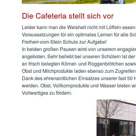
Die Cafeteria stellt sich vor
Leider kann man die Weisheit nicht mit Löffeln esse
Voraussetzungen für ein optimales Lernen für alle S
Freiherr-vom-Stein Schule zur Aufgabe!
In beiden großen Pausen wird von unserem engagier
angeboten. Sehr beliebt bei unseren Schülern ist de
an frisch belegten Körner- und Roggenbrötchen so
Obst und Milchprodukte laden ebenso zum Zugreifen 
Dank des ehrenamtlichen Einsatzes unserer fast 50 
werden. Obst, Vollkornprodukte und Wasser bieten wi
Vollwertiges zu fördern.