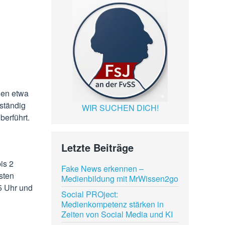
hen etwa
ständig
WIR SUCHEN DICH!
berführt.
Letzte Beiträge
bis 2
Fake News erkennen –
sten
Medienbildung mit MrWissen2go
5 Uhr und
Social PROject:
Medienkompetenz stärken in
Zeiten von Social Media und KI