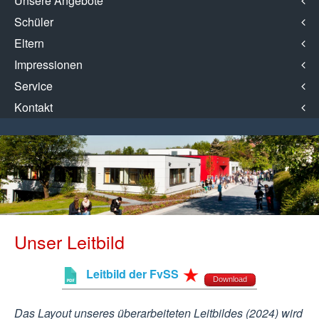
Unsere Angebote
Schüler
Eltern
Impressionen
Service
Kontakt
Unser Leitbild
Leitbild der FvSS
Download
Das Layout unseres überarbeiteten Leitbildes (2024) wird