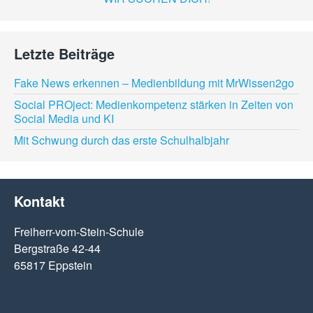
Letzte Beiträge
Fake News erkennen – Medienbildung mit MrWissen2go
Social PROject: Medienkompetenz stärken in Zeiten von
Social Media und KI
Mit Schwung durch das erste Schulhalbjahr
Kontakt
Freiherr-vom-Stein-Schule
Bergstraße 42-44
65817 Eppstein