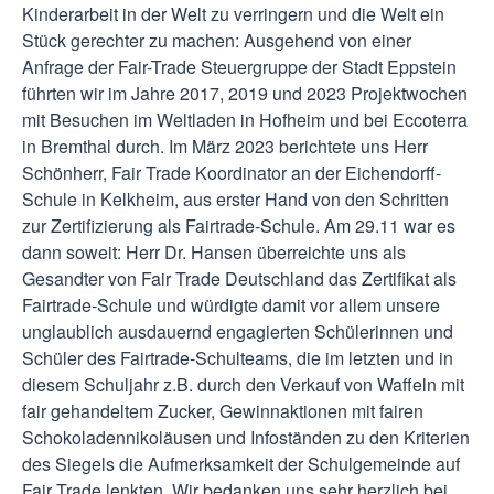
Kinderarbeit in der Welt zu verringern und die Welt ein
Stück gerechter zu machen: Ausgehend von einer
Anfrage der Fair-Trade Steuergruppe der Stadt Eppstein
führten wir im Jahre 2017, 2019 und 2023 Projektwochen
mit Besuchen im Weltladen in Hofheim und bei Eccoterra
in Bremthal durch. Im März 2023 berichtete uns Herr
Schönherr, Fair Trade Koordinator an der Eichendorff-
Schule in Kelkheim, aus erster Hand von den Schritten
zur Zertifizierung als Fairtrade-Schule. Am 29.11 war es
dann soweit: Herr Dr. Hansen überreichte uns als
Gesandter von Fair Trade Deutschland das Zertifikat als
Fairtrade-Schule und würdigte damit vor allem unsere
unglaublich ausdauernd engagierten Schülerinnen und
Schüler des Fairtrade-Schulteams, die im letzten und in
diesem Schuljahr z.B. durch den Verkauf von Waffeln mit
fair gehandeltem Zucker, Gewinnaktionen mit fairen
Schokoladennikoläusen und Infoständen zu den Kriterien
des Siegels die Aufmerksamkeit der Schulgemeinde auf
Fair Trade lenkten. Wir bedanken uns sehr herzlich bei