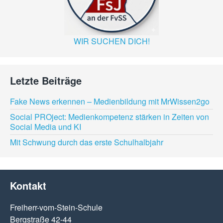
WIR SUCHEN DICH!
Letzte Beiträge
Fake News erkennen – Medienbildung mit MrWissen2go
Social PROject: Medienkompetenz stärken in Zeiten von
Social Media und KI
Mit Schwung durch das erste Schulhalbjahr
Kontakt
Freiherr-vom-Stein-Schule
Bergstraße 42-44