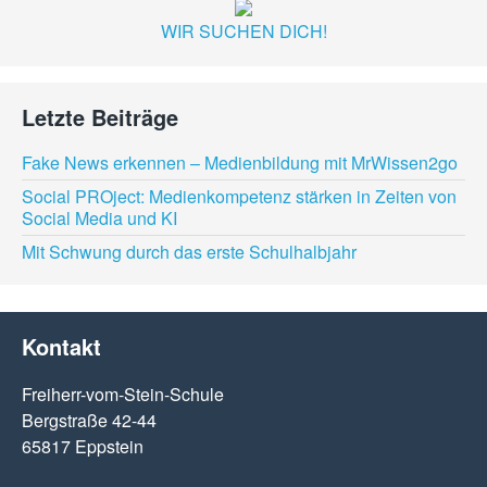
WIR SUCHEN DICH!
Letzte Beiträge
Fake News erkennen – Medienbildung mit MrWissen2go
Social PROject: Medienkompetenz stärken in Zeiten von
Social Media und KI
Mit Schwung durch das erste Schulhalbjahr
Kontakt
Freiherr-vom-Stein-Schule
Bergstraße 42-44
65817 Eppstein