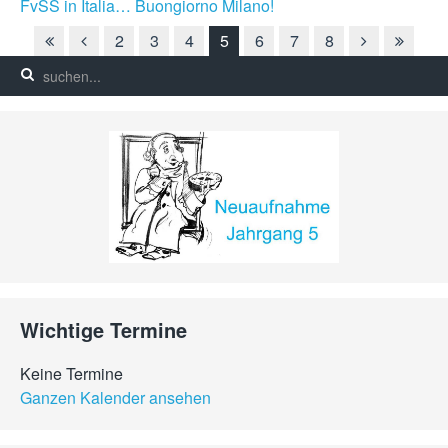
FvSS in Italia… Buongiorno Milano!
2
3
4
5
6
7
8
Wichtige Termine
Keine Termine
Ganzen Kalender ansehen